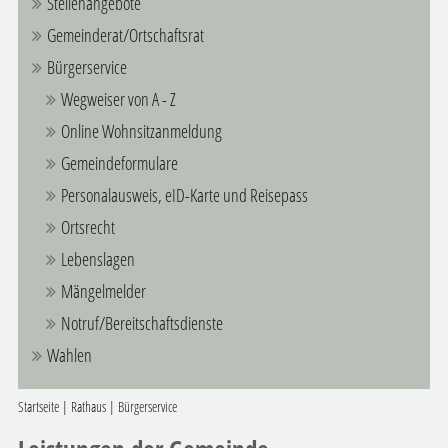
Stellenangebote
Gemeinderat/Ortschaftsrat
Bürgerservice
Wegweiser von A - Z
Online Wohnsitzanmeldung
Gemeindeformulare
Personalausweis, eID-Karte und Reisepass
Ortsrecht
Lebenslagen
Mängelmelder
Notruf/Bereitschaftsdienste
Wahlen
Startseite
|
Rathaus
|
Bürgerservice