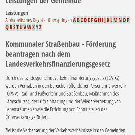
Leistungen der Gemeinde
Leistungen
Alphabetisches Register überspringen
A
B
C
D
E
F
G
H
I
J
K
L
M
N
O
P
Q
R
S
T
U
V
W
X
Y
Z
Kommunaler Straßenbau - Förderung
beantragen nach dem
Landesverkehrsfinanzierungsgesetz
Durch das Landesgemeindeverkehrsfinanzierungsgesetz (LGVFG)
werden Vorhaben in den Bereichen öffentlicher Personennahverkehr
(ÖPNV), Rad- und Fußverkehr und Straßenbau, Maßnahmen des
Lärmschutzes, der Luftreinhaltung und der Wiedervernetzung von
Lebensräumen sowie die Errichtung von Schnittstellen des
Güterverkehrs gefördert.
Ziel ist die Verbesserung der Verkehrsverhältnisse in den Gemeinden