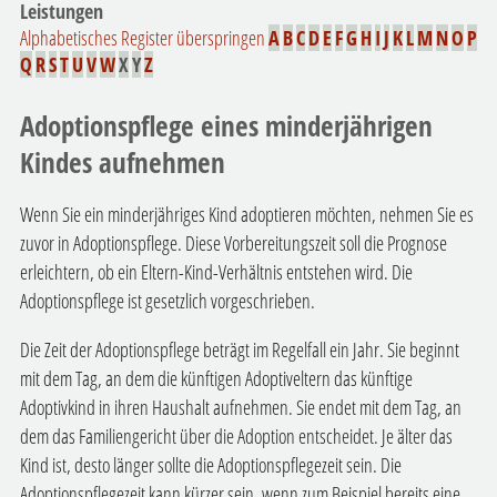
Leistungen
Alphabetisches Register überspringen
A
B
C
D
E
F
G
H
I
J
K
L
M
N
O
P
Q
R
S
T
U
V
W
X
Y
Z
Adoptionspflege eines minderjährigen
Kindes aufnehmen
Wenn Sie ein minderjähriges Kind adoptieren möchten, nehmen Sie es
zuvor in Adoptionspflege. Diese Vorbereitungszeit soll die Prognose
erleichtern, ob ein Eltern-Kind-Verhältnis entstehen wird. Die
Adoptionspflege ist gesetzlich vorgeschrieben.
Die Zeit der Adoptionspflege beträgt im Regelfall ein Jahr. Sie beginnt
mit dem Tag, an dem die künftigen Adoptiveltern das künftige
Adoptivkind in ihren Haushalt aufnehmen. Sie endet mit dem Tag, an
dem das Familiengericht über die Adoption entscheidet. Je älter das
Kind ist, desto länger sollte die Adoptionspflegezeit sein. Die
Adoptionspflegezeit kann kürzer sein, wenn zum Beispiel bereits eine