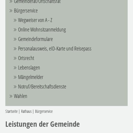
Gemeinderat/Ortschaftsrat
Bürgerservice
Wegweiser von A - Z
Online Wohnsitzanmeldung
Gemeindeformulare
Personalausweis, eID-Karte und Reisepass
Ortsrecht
Lebenslagen
Mängelmelder
Notruf/Bereitschaftsdienste
Wahlen
Startseite
|
Rathaus
|
Bürgerservice
Leistungen der Gemeinde