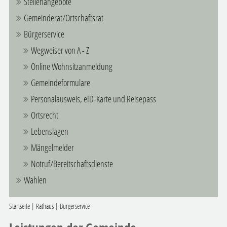
Stellenangebote
Gemeinderat/Ortschaftsrat
Bürgerservice
Wegweiser von A - Z
Online Wohnsitzanmeldung
Gemeindeformulare
Personalausweis, eID-Karte und Reisepass
Ortsrecht
Lebenslagen
Mängelmelder
Notruf/Bereitschaftsdienste
Wahlen
Startseite
|
Rathaus
|
Bürgerservice