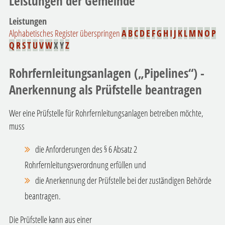
Leistungen der Gemeinde
Leistungen
Alphabetisches Register überspringen
A
B
C
D
E
F
G
H
I
J
K
L
M
N
O
P
Q
R
S
T
U
V
W
X
Y
Z
Rohrfernleitungsanlagen („Pipelines“) -
Anerkennung als Prüfstelle beantragen
Wer eine Prüfstelle für Rohrfernleitungsanlagen betreiben möchte,
muss
die Anforderungen des § 6 Absatz 2
Rohrfernleitungsverordnung erfüllen und
die Anerkennung der Prüfstelle bei der zuständigen Behörde
beantragen.
Die Prüfstelle kann aus einer