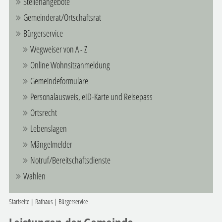
Stellenangebote
Gemeinderat/Ortschaftsrat
Bürgerservice
Wegweiser von A - Z
Online Wohnsitzanmeldung
Gemeindeformulare
Personalausweis, eID-Karte und Reisepass
Ortsrecht
Lebenslagen
Mängelmelder
Notruf/Bereitschaftsdienste
Wahlen
Startseite
|
Rathaus
|
Bürgerservice