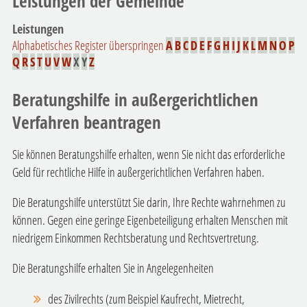
Leistungen der Gemeinde
Leistungen
Alphabetisches Register überspringen
A
B
C
D
E
F
G
H
I
J
K
L
M
N
O
P
Q
R
S
T
U
V
W
X
Y
Z
Beratungshilfe in außergerichtlichen
Verfahren beantragen
Sie können Beratungshilfe erhalten, wenn Sie nicht das erforderliche
Geld für rechtliche Hilfe in außergerichtlichen Verfahren haben.
Die Beratungshilfe unterstützt Sie darin, Ihre Rechte wahrnehmen zu
können. Gegen eine geringe Eigenbeteiligung erhalten Menschen mit
niedrigem Einkommen Rechtsberatung und Rechtsvertretung.
Die Beratungshilfe erhalten Sie in Angelegenheiten
des Zivilrechts
(zum Beispiel Kaufrecht, Mietrecht,