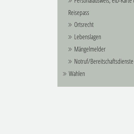
Personalausweis, eID-Karte
Reisepass
Ortsrecht
Lebenslagen
Mängelmelder
Notruf/Bereitschaftsdienste
Wahlen