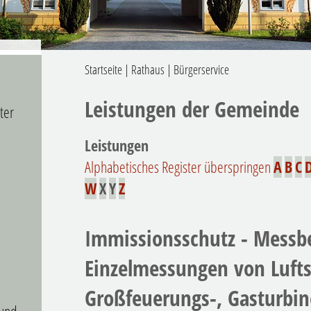
Startseite
|
Rathaus
|
Bürgerservice
Leistungen der Gemeinde
ter
Leistungen
Alphabetisches Register überspringen
A
B
C
W
X
Y
Z
Immissionsschutz - Messbe
Einzelmessungen von Lufts
Großfeuerungs-, Gasturbi