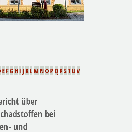
D
E
F
G
H
I
J
K
L
M
N
O
P
Q
R
S
T
U
V
richt über
chadstoffen bei
nen- und