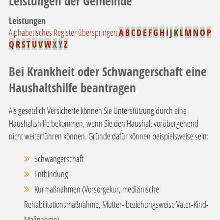
Leistungen der Gemeinde
Leistungen
Alphabetisches Register überspringen
A
B
C
D
E
F
G
H
I
J
K
L
M
N
O
P
Q
R
S
T
U
V
W
X
Y
Z
Bei Krankheit oder Schwangerschaft eine
Haushaltshilfe beantragen
Als gesetzlich Versicherte können Sie Unterstützung durch eine
Haushaltshilfe bekommen, wenn Sie den Haushalt vorübergehend
nicht weiterführen können. Gründe dafür können beispielsweise sein:
Schwangerschaft
Entbindung
Kurmaßnahmen (Vorsorgekur, medizinische
Rehabilitationsmaßnahme, Mutter- beziehungsweise Vater-Kind-
Maßnahme)