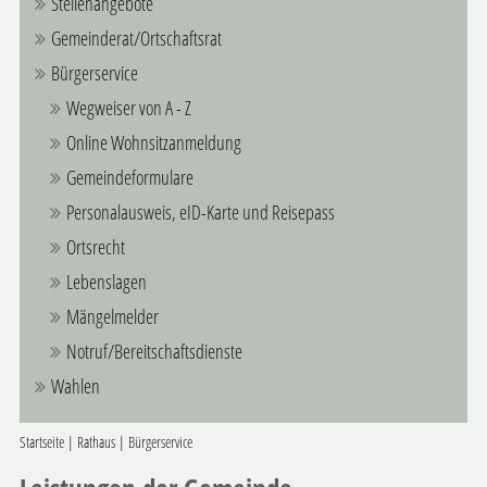
Stellenangebote
Gemeinderat/Ortschaftsrat
Bürgerservice
Wegweiser von A - Z
Online Wohnsitzanmeldung
Gemeindeformulare
Personalausweis, eID-Karte und Reisepass
Ortsrecht
Lebenslagen
Mängelmelder
Notruf/Bereitschaftsdienste
Wahlen
Startseite
|
Rathaus
|
Bürgerservice