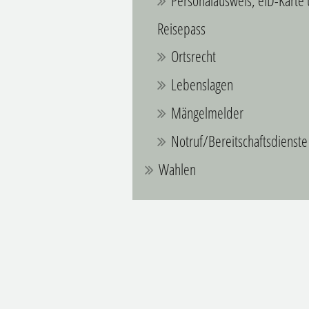
Personalausweis, eID-Karte
Reisepass
Ortsrecht
Lebenslagen
Mängelmelder
Notruf/Bereitschaftsdienste
Wahlen