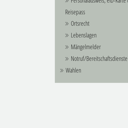
Personalausweis, eID-Karte
Reisepass
Ortsrecht
Lebenslagen
Mängelmelder
Notruf/Bereitschaftsdienste
Wahlen