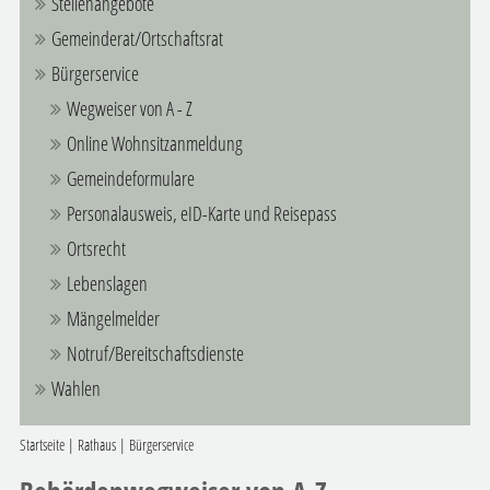
Stellenangebote
Gemeinderat/Ortschaftsrat
Bürgerservice
Wegweiser von A - Z
Online Wohnsitzanmeldung
Gemeindeformulare
Personalausweis, eID-Karte und Reisepass
Ortsrecht
Lebenslagen
Mängelmelder
Notruf/Bereitschaftsdienste
Wahlen
Startseite
|
Rathaus
|
Bürgerservice