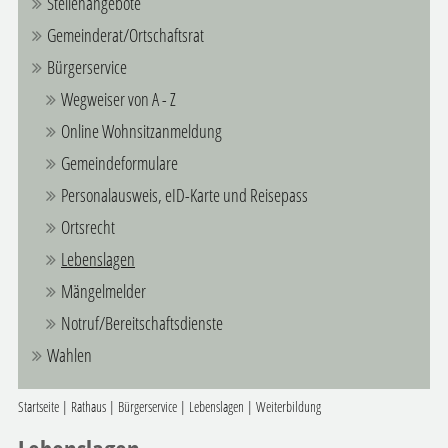
Stellenangebote
Gemeinderat/Ortschaftsrat
Bürgerservice
Wegweiser von A - Z
Online Wohnsitzanmeldung
Gemeindeformulare
Personalausweis, eID-Karte und Reisepass
Ortsrecht
Lebenslagen
Mängelmelder
Notruf/Bereitschaftsdienste
Wahlen
Startseite
|
Rathaus
|
Bürgerservice
|
Lebenslagen
|
Weiterbildung