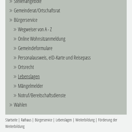
Stellenangebote
Gemeinderat/Ortschaftsrat
Bürgerservice
Wegweiser von A - Z
Online Wohnsitzanmeldung
Gemeindeformulare
Personalausweis, eID-Karte und Reisepass
Ortsrecht
Lebenslagen
Mängelmelder
Notruf/Bereitschaftsdienste
Wahlen
Startseite
|
Rathaus
|
Bürgerservice
|
Lebenslagen
|
Weiterbildung
|
Förderung der
Weiterbildung