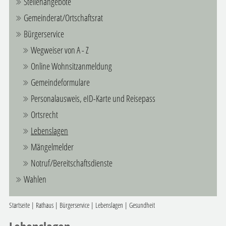
Stellenangebote
Gemeinderat/Ortschaftsrat
Bürgerservice
Wegweiser von A - Z
Online Wohnsitzanmeldung
Gemeindeformulare
Personalausweis, eID-Karte und Reisepass
Ortsrecht
Lebenslagen
Mängelmelder
Notruf/Bereitschaftsdienste
Wahlen
Startseite
|
Rathaus
|
Bürgerservice
|
Lebenslagen
|
Gesundheit