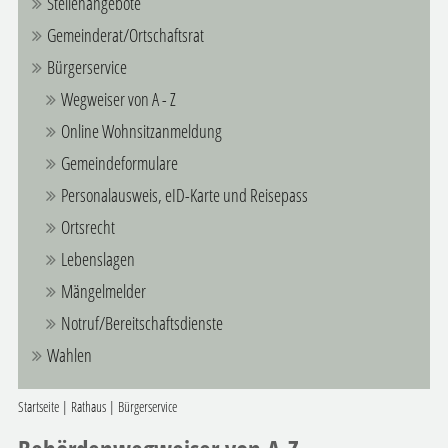
Stellenangebote
Gemeinderat/Ortschaftsrat
Bürgerservice
Wegweiser von A - Z
Online Wohnsitzanmeldung
Gemeindeformulare
Personalausweis, eID-Karte und Reisepass
Ortsrecht
Lebenslagen
Mängelmelder
Notruf/Bereitschaftsdienste
Wahlen
Startseite
|
Rathaus
|
Bürgerservice