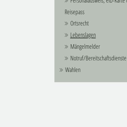
Personalausweis, eID-Karte
Reisepass
Ortsrecht
Lebenslagen
Mängelmelder
Notruf/Bereitschaftsdienste
Wahlen