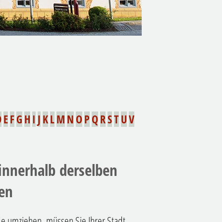
D
E
F
G
H
I
J
K
L
M
N
O
P
Q
R
S
T
U
V
innerhalb derselben
en
e umziehen, müssen Sie Ihrer Stadt