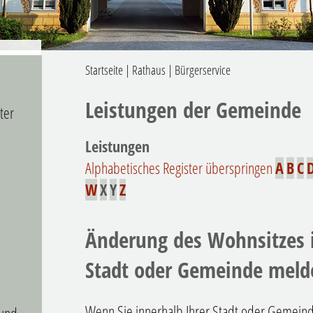
Startseite
|
Rathaus
|
Bürgerservice
Leistungen der Gemeinde
ter
Leistungen
Alphabetisches Register überspringen
A
B
C
W
X
Y
Z
Änderung des Wohnsitzes 
Stadt oder Gemeinde meld
Wenn Sie innerhalb Ihrer Stadt oder Gemeind