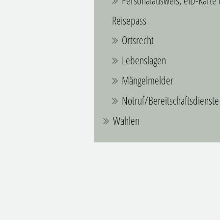
Personalausweis, eID-Karte
Reisepass
Ortsrecht
Lebenslagen
Mängelmelder
Notruf/Bereitschaftsdienste
Wahlen