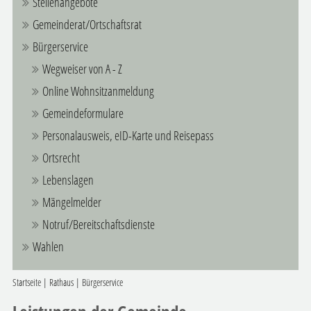
Stellenangebote
Gemeinderat/Ortschaftsrat
Bürgerservice
Wegweiser von A - Z
Online Wohnsitzanmeldung
Gemeindeformulare
Personalausweis, eID-Karte und Reisepass
Ortsrecht
Lebenslagen
Mängelmelder
Notruf/Bereitschaftsdienste
Wahlen
Startseite
|
Rathaus
|
Bürgerservice