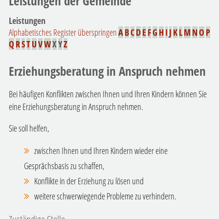
Leistungen der Gemeinde
Leistungen
Alphabetisches Register überspringen
A
B
C
D
E
F
G
H
I
J
K
L
M
N
O
P
Q
R
S
T
U
V
W
X
Y
Z
Erziehungsberatung in Anspruch nehmen
Bei häufigen Konflikten zwischen Ihnen und Ihren Kindern können Sie
eine Erziehungsberatung in Anspruch nehmen.
Sie soll helfen,
zwischen Ihnen und Ihren Kindern wieder eine
Gesprächsbasis zu schaffen,
Konflikte in der Erziehung zu lösen und
weitere schwerwiegende Probleme zu verhindern.