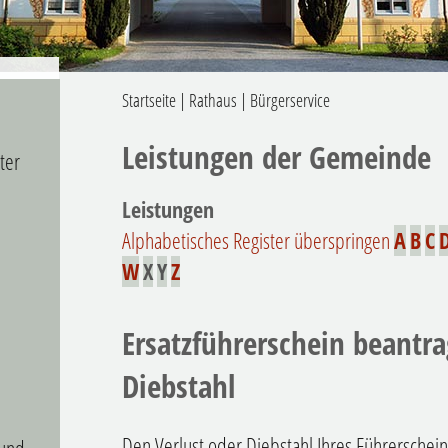
Startseite
|
Rathaus
|
Bürgerservice
Leistungen der Gemeinde
ter
Leistungen
Alphabetisches Register überspringen
A
B
C
W
X
Y
Z
Ersatzführerschein beantra
Diebstahl
Den Verlust oder Diebstahl Ihres Führerschei