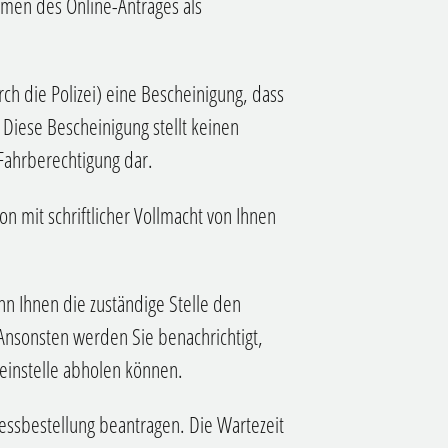
men des Online-Antrages als
rch die Polizei) eine Bescheinigung, dass
 Diese Bescheinigung stellt keinen
Fahrberechtigung dar.
n mit schriftlicher Vollmacht von Ihnen
nn Ihnen die zustä
n
dige Stelle den
A
n
sonsten werden Sie benachrichtigt,
heinstelle abholen können.
essbestellung bea
n
tragen. Die Wartezeit