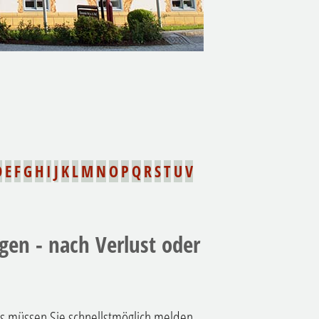
D
E
F
G
H
I
J
K
L
M
N
O
P
Q
R
S
T
U
V
gen - nach Verlust oder
ns müssen Sie schnellstmöglich melden.