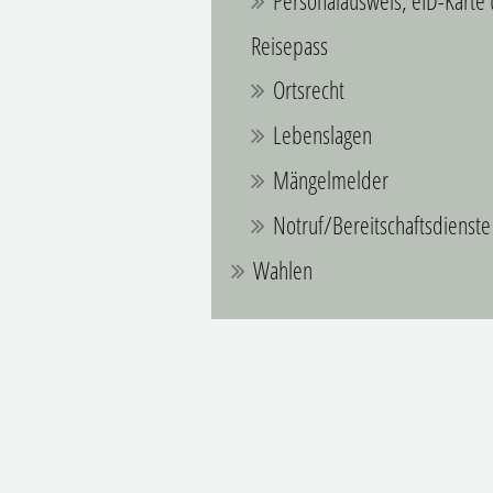
Personalausweis, eID-Karte
Reisepass
Ortsrecht
Lebenslagen
Mängelmelder
Notruf/Bereitschaftsdienste
Wahlen