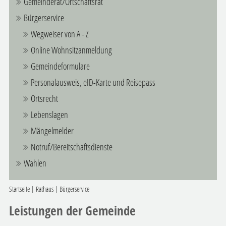
Gemeinderat/Ortschaftsrat
Bürgerservice
Wegweiser von A - Z
Online Wohnsitzanmeldung
Gemeindeformulare
Personalausweis, eID-Karte und Reisepass
Ortsrecht
Lebenslagen
Mängelmelder
Notruf/Bereitschaftsdienste
Wahlen
Startseite
|
Rathaus
|
Bürgerservice
Leistungen der Gemeinde