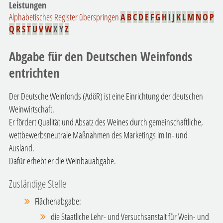
Leistungen
Alphabetisches Register überspringen
A
B
C
D
E
F
G
H
I
J
K
L
M
N
O
P
Q
R
S
T
U
V
W
X
Y
Z
Abgabe für den Deutschen Weinfonds
entrichten
Der Deutsche Weinfonds (AdöR) ist eine Einrichtung der deutschen
Weinwirtschaft.
Er fördert Qualität und Absatz des Weines durch gemeinschaftliche,
wettbewerbsneutrale Maßnahmen des Marketings im In- und
Ausland.
Dafür erhebt er die Weinbauabgabe.
Zuständige Stelle
Flächenabgabe:
die Staatliche Lehr- und Versuchsanstalt für Wein- und