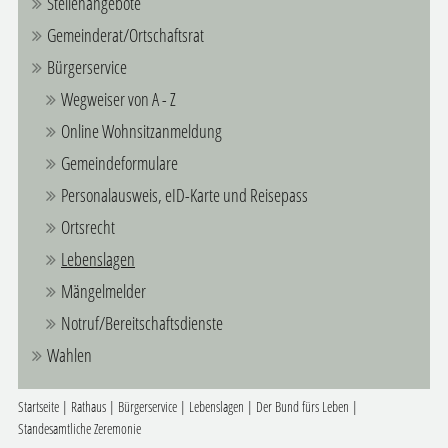
Stellenangebote
Gemeinderat/Ortschaftsrat
Bürgerservice
Wegweiser von A - Z
Online Wohnsitzanmeldung
Gemeindeformulare
Personalausweis, eID-Karte und Reisepass
Ortsrecht
Lebenslagen
Mängelmelder
Notruf/Bereitschaftsdienste
Wahlen
Startseite
|
Rathaus
|
Bürgerservice
|
Lebenslagen
|
Der Bund fürs Leben
|
Standesamtliche Zeremonie