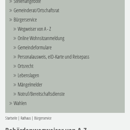
Stellenangebote
Gemeinderat/Ortschaftsrat
Bürgerservice
Wegweiser von A - Z
Online Wohnsitzanmeldung
Gemeindeformulare
Personalausweis, eID-Karte und Reisepass
Ortsrecht
Lebenslagen
Mängelmelder
Notruf/Bereitschaftsdienste
Wahlen
Startseite
|
Rathaus
|
Bürgerservice