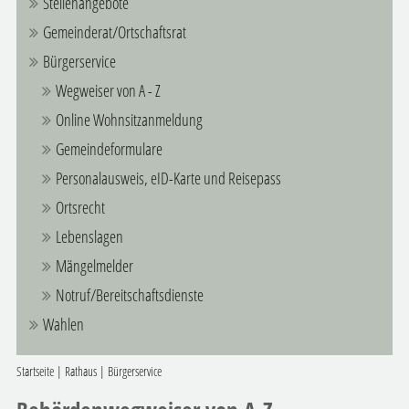
Stellenangebote
Gemeinderat/Ortschaftsrat
Bürgerservice
Wegweiser von A - Z
Online Wohnsitzanmeldung
Gemeindeformulare
Personalausweis, eID-Karte und Reisepass
Ortsrecht
Lebenslagen
Mängelmelder
Notruf/Bereitschaftsdienste
Wahlen
Startseite
|
Rathaus
|
Bürgerservice