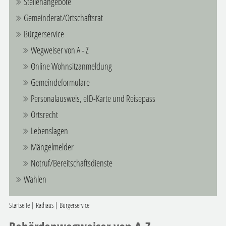
Stellenangebote
Gemeinderat/Ortschaftsrat
Bürgerservice
Wegweiser von A - Z
Online Wohnsitzanmeldung
Gemeindeformulare
Personalausweis, eID-Karte und Reisepass
Ortsrecht
Lebenslagen
Mängelmelder
Notruf/Bereitschaftsdienste
Wahlen
Startseite
|
Rathaus
|
Bürgerservice