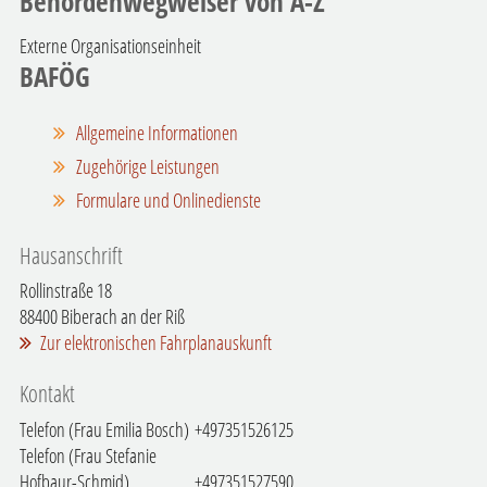
Behördenwegweiser von A-Z
Externe Organisationseinheit
BAFÖG
Allgemeine Informationen
Zugehörige Leistungen
Formulare und Onlinedienste
Hausanschrift
Rollinstraße 18
88400
Biberach an der Riß
Zur elektronischen Fahrplanauskunft
Kontakt
Telefon (Frau Emilia Bosch)
+497351526125
Telefon (Frau Stefanie
Hofbaur-Schmid)
+497351527590