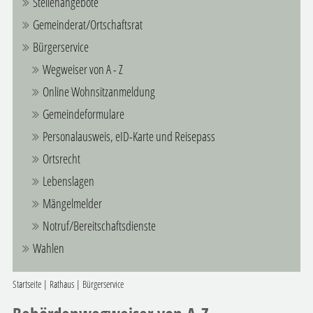
Stellenangebote
Gemeinderat/Ortschaftsrat
Bürgerservice
Wegweiser von A - Z
Online Wohnsitzanmeldung
Gemeindeformulare
Personalausweis, eID-Karte und Reisepass
Ortsrecht
Lebenslagen
Mängelmelder
Notruf/Bereitschaftsdienste
Wahlen
Startseite
|
Rathaus
|
Bürgerservice