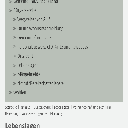
Gemeinderat/Ortschaftsrat
Bürgerservice
Wegweiser von A - Z
Online Wohnsitzanmeldung
Gemeindeformulare
Personalausweis, eID-Karte und Reisepass
Ortsrecht
Lebenslagen
Mängelmelder
Notruf/Bereitschaftsdienste
Wahlen
Startseite
|
Rathaus
|
Bürgerservice
|
Lebenslagen
|
Vormundschaft und rechtliche
Betreuung
|
Voraussetzungen der Betreuung
Lebenslagen