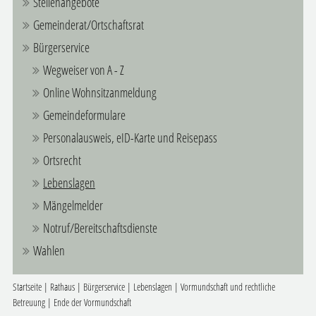
Stellenangebote
Gemeinderat/Ortschaftsrat
Bürgerservice
Wegweiser von A - Z
Online Wohnsitzanmeldung
Gemeindeformulare
Personalausweis, eID-Karte und Reisepass
Ortsrecht
Lebenslagen
Mängelmelder
Notruf/Bereitschaftsdienste
Wahlen
Startseite
|
Rathaus
|
Bürgerservice
|
Lebenslagen
|
Vormundschaft und rechtliche
Betreuung
|
Ende der Vormundschaft