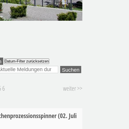
n
Datum-Filter zurücksetzen
5
6
weiter >>
chenprozessionsspinner
(02. Juli