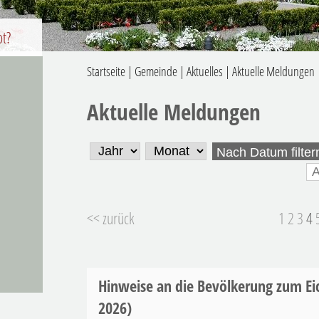
ot?
Startseite
|
Gemeinde
|
Aktuelles
|
Aktuelle Meldungen
Aktuelle Meldungen
Nach Datum filter
<< zurück
1
2
3
4
Hinweise an die Bevölkerung zum Ei
2026)