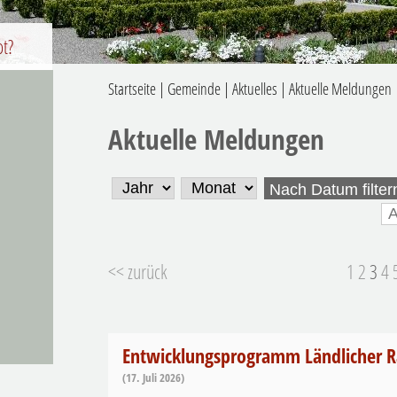
ot?
Startseite
|
Gemeinde
|
Aktuelles
|
Aktuelle Meldungen
Aktuelle Meldungen
Nach Datum filter
<< zurück
1
2
3
4
Entwicklungsprogramm Ländlicher 
(17. Juli 2026)