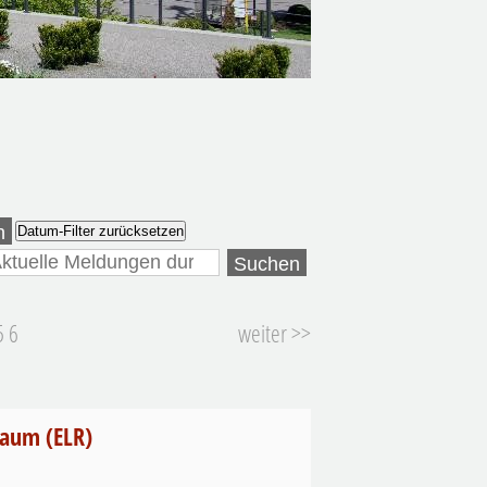
n
Datum-Filter zurücksetzen
5
6
weiter >>
Raum (ELR)