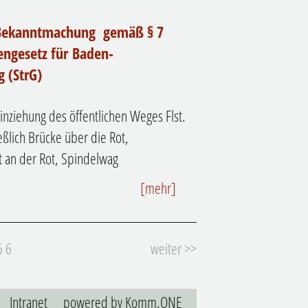
 Bekanntmachung gemäß § 7
engesetz für Baden-
 (StrG)
inziehung des öffentlichen Weges Flst.
eßlich Brücke über die Rot,
 an der Rot, Spindelwag
[mehr]
5
6
weiter >>
Intranet
p
owered by
Komm.ONE