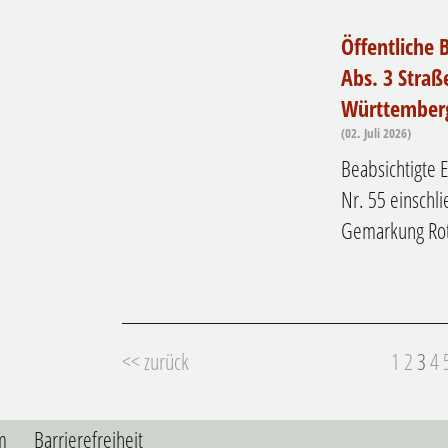
Öffentliche
Abs. 3 Straß
Württemberg
(02. Juli 2026)
Beabsichtigte E
Nr. 55 einschli
Gemarkung Rot
<< zurück
1
2
3
4
m
Barrierefreiheit