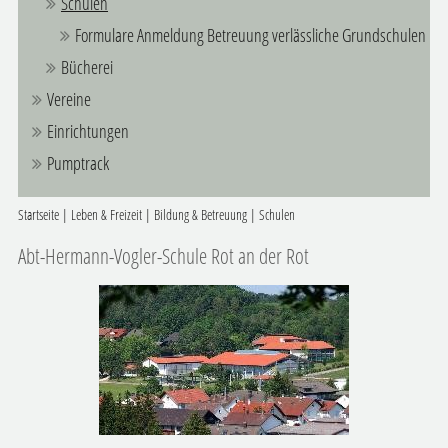
Schulen
Formulare Anmeldung Betreuung verlässliche Grundschulen
Bücherei
Vereine
Einrichtungen
Pumptrack
Startseite
|
Leben & Freizeit
|
Bildung & Betreuung
|
Schulen
Abt-Hermann-Vogler-Schule Rot an der Rot